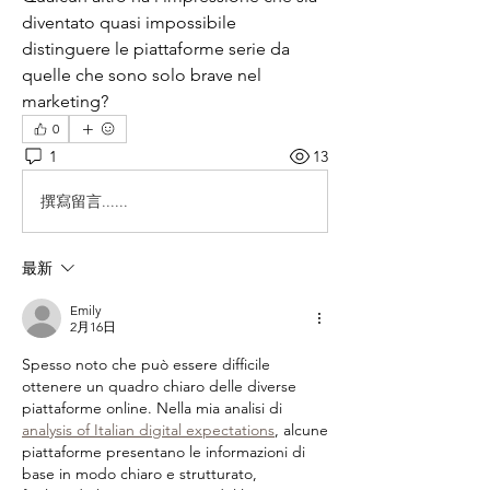
diventato quasi impossibile 
distinguere le piattaforme serie da 
quelle che sono solo brave nel 
marketing?
0
1
13
撰寫留言......
最新
Emily
2月16日
Spesso noto che può essere difficile 
ottenere un quadro chiaro delle diverse 
piattaforme online. Nella mia analisi di 
analysis of Italian digital expectations
, alcune 
piattaforme presentano le informazioni di 
base in modo chiaro e strutturato, 